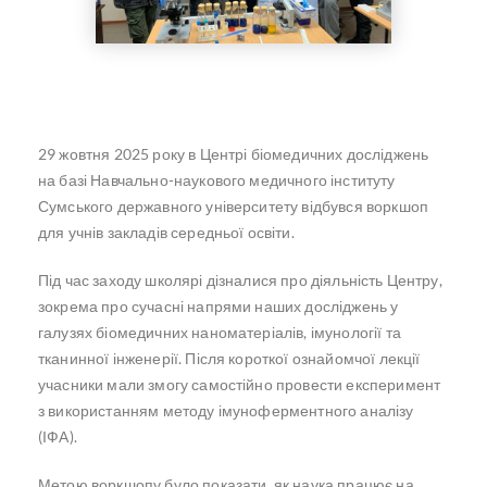
29 жовтня 2025 року в Центрі біомедичних досліджень
на базі Навчально-наукового медичного інституту
Сумського державного університету відбувся воркшоп
для учнів закладів середньої освіти.
Під час заходу школярі дізналися про діяльність Центру,
зокрема про сучасні напрями наших досліджень у
галузях біомедичних наноматеріалів, імунології та
тканинної інженерії. Після короткої ознайомчої лекції
учасники мали змогу самостійно провести експеримент
з використанням методу імуноферментного аналізу
(ІФА).
Метою воркшопу було показати, як наука працює на