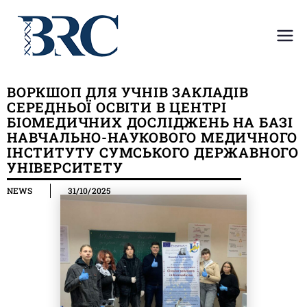
Center for
Center for the collective use
of scientific equipment in
the
Medical Institute
ВОРКШОП ДЛЯ УЧНІВ ЗАКЛАДІВ
СЕРЕДНЬОЇ ОСВІТИ В ЦЕНТРІ
collective
БІОМЕДИЧНИХ ДОСЛІДЖЕНЬ НА БАЗІ
НАВЧАЛЬНО-НАУКОВОГО МЕДИЧНОГО
use of
ІНСТИТУТУ СУМСЬКОГО ДЕРЖАВНОГО
УНІВЕРСИТЕТУ
scientific
NEWS
31/10/2025
equipment